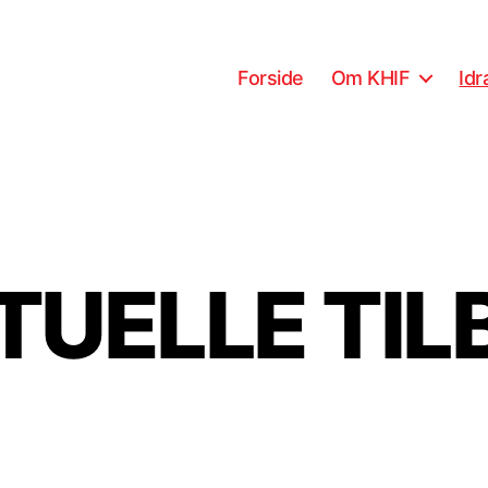
Forside
Om KHIF
Idr
TUELLE TIL